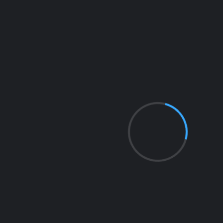
18
NUNO PACHECO
AVANÇADO
AGE
47
8
CLÁUDIO DIAS
AVANÇADO
AGE
44
81
ANDRÉ AGUIAR
AVANÇADO
AGE
45